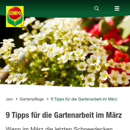
Produkte
Ratgeber
Themenwelten
Service
flanzen
Gartenpflege
9 Tipps für die Gartenarbeit im März
9 Tipps für die Gartenarbeit im März
Unternehmen
Wenn im März die letzten Schneedecken