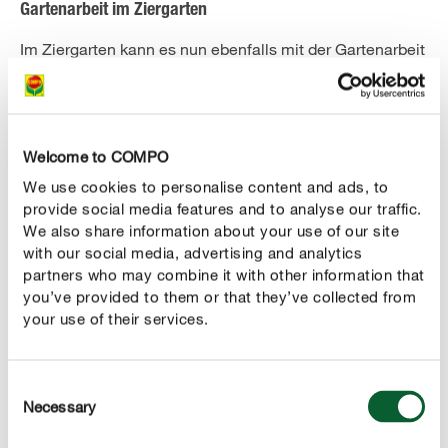
Gartenarbeit im Ziergarten
Im Ziergarten kann es nun ebenfalls mit der Gartenarbeit
losgehen. So lassen sich im März bereits erste schöne
Pflanzenarrangements für den Kübel oder den
Balkonkasten zaubern. Welche Frühlingsblüher Sie jetzt
pflanzen können, wie Sie Ihre Rosen im März pflegen
Welcome to COMPO
und welche Gartenarbeit im März verboten ist, erfahren
We use cookies to personalise content and ads, to
Sie in den nächsten Tipps zur Gartenarbeit im
provide social media features and to analyse our traffic.
Ziergarten.
We also share information about your use of our site
with our social media, advertising and analytics
partners who may combine it with other information that
you’ve provided to them or that they’ve collected from
your use of their services.
Consent
Necessary
Selection