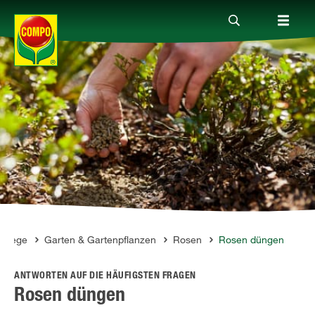
Produkte
Ratgeber
Themenwelten
Service
pflege
Garten & Gartenpflanzen
Rosen
Rosen düngen
ANTWORTEN AUF DIE HÄUFIGSTEN FRAGEN
Unternehmen
Rosen düngen