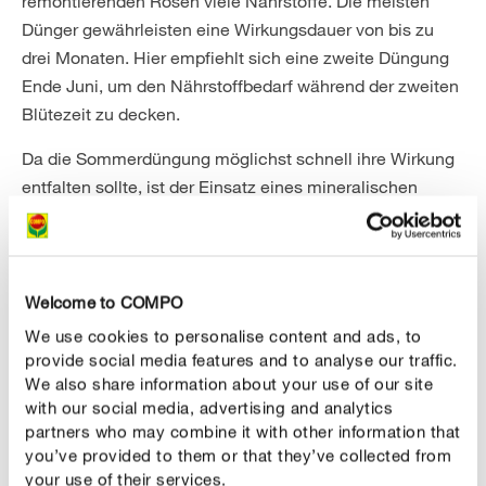
remontierenden Rosen viele Nährstoffe. Die meisten
Dünger gewährleisten eine Wirkungsdauer von bis zu
drei Monaten. Hier empfiehlt sich eine zweite Düngung
Ende Juni, um den Nährstoffbedarf während der zweiten
Blütezeit zu decken.
Da die Sommerdüngung möglichst schnell ihre Wirkung
entfalten sollte, ist der Einsatz eines mineralischen
Düngers mit geringer Wirkungsdauer und einem hohen
Kaliumanteil optimal - wie beispielsweise der
COMPO
BIO Blaudünger
. Wichtig ist, dass die zweite
Düngergabe nicht zu hoch dosiert wird. Denn der
Welcome to COMPO
Neuaustrieb, den die Rose im Sommer ausbildet ist
We use cookies to personalise content and ads, to
anfangs noch sehr zart und damit er bis zum Winter die
provide social media features and to analyse our traffic.
We also share information about your use of our site
notwendige Frosthärte entwickeln kann, braucht es
with our social media, advertising and analytics
ausreichend Zeit. Düngen Sie Beetrosen deshalb nicht
partners who may combine it with other information that
zu spät – die letzte Stickstoffdüngung sollten Sie bis
you’ve provided to them or that they’ve collected from
spätestens Mitte Juli vornehmen.
your use of their services.