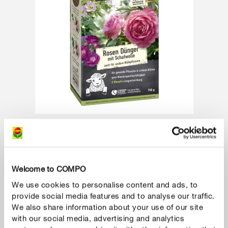
Dünger & Blattpflege
COMPO BIO Rosen Dünger mit Schafwolle
Welcome to COMPO
Haben Sie eine gelbe Topfrose geschenkt bekommen?
We use cookies to personalise content and ads, to
Mit der richtigen Pflege können Sie über Jahre Ihre
provide social media features and to analyse our traffic.
Freude an der hübschen Blume haben: Der COMPO BIO
We also share information about your use of our site
Rosen Dünger mit Schafwolle versorgt Ihre Rose mit
with our social media, advertising and analytics