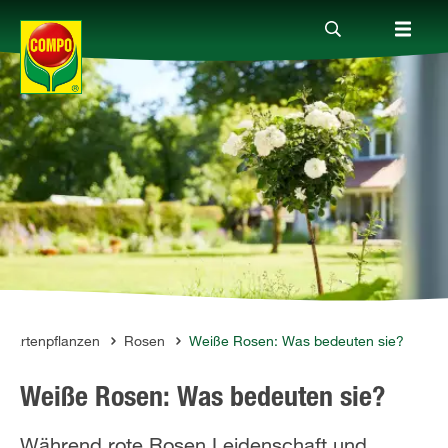
Produkte
Ratgeber
Themenwelten
Service
 Gartenpflanzen
Rosen
Weiße Rosen: Was bedeuten sie?
Weiße Rosen: Was bedeuten sie?
Unternehmen
Während rote Rosen Leidenschaft und