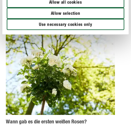
toleranten Gesellschaft. Seit ihrer Gründung 1942
Allow all cookies
ist der Begriff „weiße Rose“ deshalb eng mit der
Allow selection
Widerstandsgruppe verknüpft.
Use necessary cookies only
Wann gab es die ersten weißen Rosen?