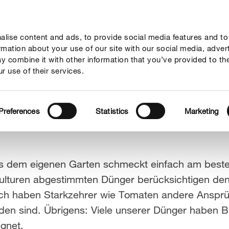
lise content and ads, to provide social media features and to
geber
Themenwelten
Service
Unternehmen
ormation about your use of our site with our social media, adver
y combine it with other information that you’ve provided to th
r use of their services.
Preferences
Statistics
Marketing
s dem eigenen Garten schmeckt einfach am best
r Kulturen abgestimmten Dünger berücksichtigen d
lich haben Starkzehrer wie Tomaten andere Ansprü
en sind. Übrigens: Viele unserer Dünger haben Bi
gnet.