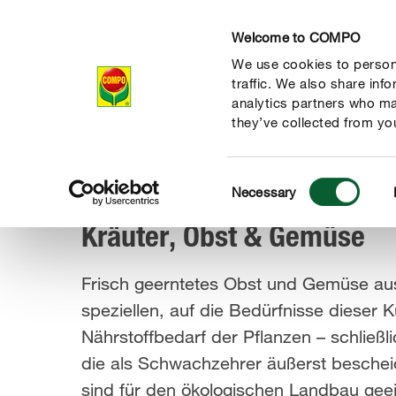
Welcome to COMPO
We use cookies to persona
Produkte
Rat
traffic. We also share inf
analytics partners who ma
they’ve collected from you
Consent
Produkte
Dünger & Blattpflege
Kräuter, Obst & Gemüse
Necessary
COMPO
Selection
Kräuter, Obst & Gemüse
Frisch geerntetes Obst und Gemüse au
speziellen, auf die Bedürfnisse diese
Nährstoffbedarf der Pflanzen – schließ
die als Schwachzehrer äußerst bescheid
sind für den ökologischen Landbau geei