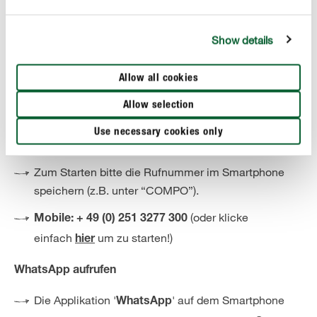
Hier geht es zur
. Mit der
Datenschutzerklärung
Show details
Aktivierung des COMPO-Beratungsservices per
WhatsApp stimmen Sie der Datenschutzerklärung
Allow all cookies
zu.
Allow selection
Bei Fragen zum Service sind die COMPO-Experten
montags bis freitags zwischen 10 und 15 Uhr
Use necessary cookies only
erreichbar (Österreich: 14-16 Uhr).
Zum Starten bitte die Rufnummer im Smartphone
speichern (z.B. unter “COMPO”).
(oder klicke
Mobile: + 49 (0) 251 3277 300
einfach
um zu starten!)
hier
WhatsApp aufrufen
Die Applikation '
' auf dem Smartphone
WhatsApp