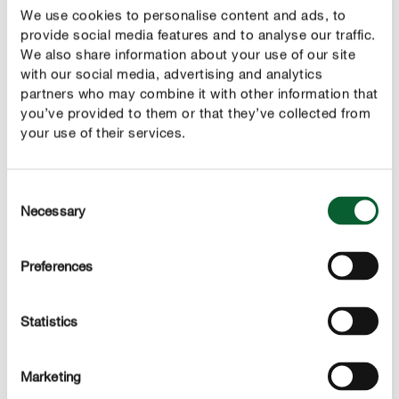
Uhr, Österreich: von 14 bis 16 Uhr.
We use cookies to personalise content and ads, to
provide social media features and to analyse our traffic.
Foto-Diagnose:
Es gibt ein Problem mit Ihrer
We also share information about your use of our site
Pflanze? In diesem Fall gibt es im Chat die Option
with our social media, advertising and analytics
„Foto-Diagnose“. Mittels Foto der betroffenen
partners who may combine it with other information that
you’ve provided to them or that they’ve collected from
Pflanze können die COMPO-Experten hilfreiche
your use of their services.
Tipps zur optimalen Pflege geben.
Produktsuche:
Dünger ist nicht gleich Dünger – doch
Consent
welcher Dünger ist der richtige für welchen Rasen?
Necessary
Selection
Die COMPO-Produktberatung steht rund um die Uhr
zur Verfügung und hilft, bei der richtigen Produktwahl
weiter.
Preferences
Statistics
Wie funktioniert es?
Marketing
Nummer speichern