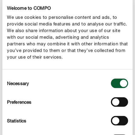
Welcome to COMPO
Ein anderer wichtiger Bodenhilfsstoff ist Urgesteinsmehl.
We use cookies to personalise content and ads, to
Es besteht aus zermahlenem Gestein und sorgt für einen
provide social media features and to analyse our traffic.
fruchtbareren Boden und eine bessere
We also share information about your use of our site
Wasserhaltfähigkeit. Das Urgesteinsmehl verbessert
with our social media, advertising and analytics
allerdings nicht nur den Boden, sondern enthält auch
partners who may combine it with other information that
viele wichtige Spurenelemente wie Eisen, Mangan und
you’ve provided to them or that they’ve collected from
your use of their services.
Molybdän, die für ein gesundes Pflanzenwachstum
wichtig sind. Gesteinsmehle sind deshalb in vielen
organischen Düngern enthalten – wie im
COMPO BIO
Consent
Bodenaktivator
oder im
COMPO BIO Naturdünger mit
Necessary
Selection
Guano
.
Preferences
7. Mykorrhiza
Mykorrhiza sind Bodenpilze, die in einer Symbiose mit
Statistics
Pflanzenwurzeln leben: Während die Pflanzen die