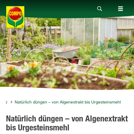
Produkte
Ratgeber
Themenwelten
Service
hutz
Natürlich düngen – von Algenextrakt bis Urgesteinsmehl
Natürlich düngen – von Algenextrakt
Unternehmen
bis Urgesteinsmehl