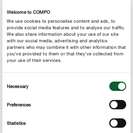
Weinanbau sind Blumenwanzen deshalb beliebte Helfer
Welcome to COMPO
im Kampf gegen Schädlinge.
We use cookies to personalise content and ads, to
Wenn Sie die Blumenwanze in Ihren Garten locken
provide social media features and to analyse our traffic.
möchten, versetzen Sie sich am besten in die
We also share information about your use of our site
Lebensweise des kleinen Nützlings. Den Winter verbringt
with our social media, advertising and analytics
die Blumenwanze im Schutz von Laub oder Baumrinde,
partners who may combine it with other information that
den Rest des Jahres ist sie in Bäumen und Sträuchern
you’ve provided to them or that they’ve collected from
zu Hause. Im Garten können Sie es der Blumenwanze
your use of their services.
also mit ausreichend Versteckmöglichkeiten in Form von
Holzstapeln, Insektenhotels oder Laubhaufen gemütlich
Consent
machen. Allzu wählerisch sind Baumwanzen jedoch
Necessary
Selection
nicht, so findet man sie auch häufiger in Jalousiekästen
oder unter der Wandverkleidungen.
Preferences
Statistics