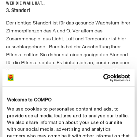
WER DIE WAHL HAT...
3. Standort
Der richtige Standort ist für das gesunde Wachstum Ihrer
Zimmerpflanzen das A und O. Vor allem das
Zusammenspiel aus Licht, Luft und Temperatur ist hier
ausschlaggebend . Bereits bei der Anschaffung Ihrer
Pflanze sollten Sie daher auf einen geeigneten Standort
für die Pflanze achten. Es bietet sich an, bereits vor dem
Kauf einen passenden Standort für die jeweilige Pflanze
auszusuchen.
Ein erkennbarer Hinweis auf einen zu warmen oder zu
trockenen Standort sind Blätter mit braunen Spitzen oder
Welcome to COMPO
schwarzen Flecken. Färben sich die Blattspitzen gelb,
We use cookies to personalise content and ads, to
deutet dies eher auf einen zu kalten Standort hin. Auch
provide social media features and to analyse our traffic.
We also share information about your use of our site
Blattfall kommt oft von einem zu kalten Standort oder
with our social media, advertising and analytics
Zugluft. Wenn Ihre Pflanzen sehr schnell hohe und eher
partners who may combine it with other information that