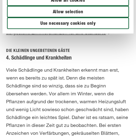
Allow all cookies
Welche Pflanzen sogar trockener Heizungsluft, kalten
Allow selection
Fluren, dunklen Wohnzimmerecken oder feuchten
Use necessary cookies only
Badezimmern trotzen, erfahren Sie im Artikel "
Gut
aufgestellt: Zimmerpflanzen für alle Standorte
".
DIE KLEINEN UNGEBETENEN GÄSTE
4. Schädlinge und Krankheiten
Viele Schädlinge und Krankheiten erkennt man erst,
wenn es bereits zu spät ist. Denn die meisten
Schädlinge sind so winzig, dass sie zu Beginn
übersehen werden. Vor allem im Winter, wenn die
Pflanzen aufgrund der trockenen, warmen Heizungsluft
und wenig Licht sowieso schon geschwächt sind, haben
Schädlinge ein leichtes Spiel. Daher ist es ratsam, seine
Pflanzen in dieser Zeit gut zu beobachten. Bei ersten
Anzeichen von Verfärbungen, gekräuselten Blättern,