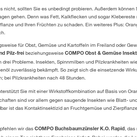
s nicht, sollten Sie es unbedingt probieren. Außerdem können
agen gehen. Denn was Fett, Kalkflecken und sogar Klebereste 
Pflanze und Ihren Früchten zu schaden. Ein weiteres Plus: Ora
ch.
gsweise für Obst, Gemüse und Kartoffeln im Freiland oder Gew
beziehungsweise
 Pilz-frei
COMPO Obst & Gemüse Insekten
en drei Probleme. Insekten, Spinnmilben und Pilzkrankheiten wi
enöl zuverlässig bekämpft. So zeigt sich die einsetzende Wirk
; bei Pilzkrankheiten nach 48 Stunden.
terstützt Sie mit einer Wirkstoffkombination auf Basis von O
haften sind vor allem gegen saugende Insekten wie Blatt- und
ar ist das Kontaktinsektizid an Fruchtgemüse und Zierpflan
fehlen wir das
, das
COMPO Buchsbaumzünsler K.O. Rapid