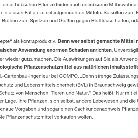
n einer hübschen Pflanze leider auch unliebsame Mitbewohner
n in diesen Fällen zu selbstgemachten Mitteln: So sollen zum 
 Brühen zum Spritzen und Gießen gegen Blattläuse helfen, o
epte“ als kontraproduktiv.
Denn wer selbst gemachte Mittel n
Unverträgl
 falscher Anwendung enormen Schaden anrichten.
wer wieder gutzumachen. Die Auswirkungen auf Sie als Anwend
ologische Pflanzenschutzmittel aus natürlichen Inhaltsstoff
ipl.-Gartenbau-Ingenieur bei COMPO. „Denn strenge Zulassung
chutz und Lebensmittelsicherheit (BVL) in Braunschweig gewäh
n Schutz von Menschen, Tieren und Natur.“ Das heißt: Nur mit
 der Lage, Ihre Pflanzen, sich selbst, andere Lebewesen und di
 genaue Vorgaben und sogar einen Sachkundenachweis Pflanze
e Pflanzenschutzmittel verkaufen wollen.