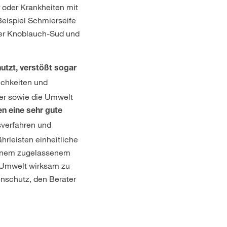
 oder Krankheiten mit
Beispiel Schmierseife
der Knoblauch-Sud und
utzt, verstößt sogar
ichkeiten und
er sowie die Umwelt
en eine sehr gute
sverfahren und
rleisten einheitliche
 einem zugelassenem
e Umwelt wirksam zu
nschutz, den Berater