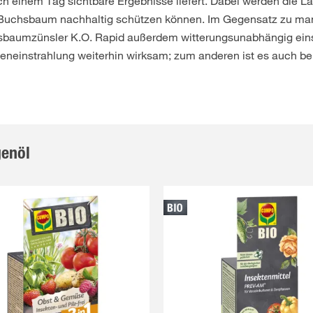
h einem Tag sichtbare Ergebnisse liefert. Dabei werden die Lar
n Buchsbaum nachhaltig schützen können. Im Gegensatz zu ma
sbaumzünsler K.O. Rapid außerdem witterungsunabhängig eins
eneinstrahlung weiterhin wirksam; zum anderen ist es auch bei
genöl