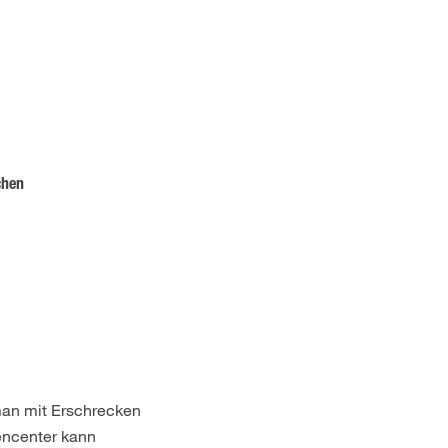
l
chen
man mit Erschrecken
encenter kann