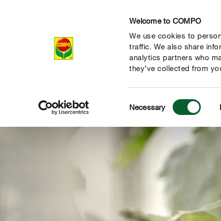
Welcome to COMPO
We use cookies to persona
Produkte
Rat
traffic. We also share inf
analytics partners who ma
they’ve collected from you
Consent
Necessary
Selection