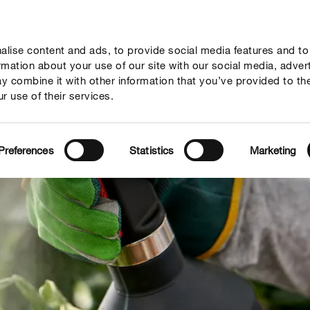
lise content and ads, to provide social media features and to
geber
Themenwelten
Service
Unternehmen
ormation about your use of our site with our social media, adver
y combine it with other information that you’ve provided to th
r use of their services.
Preferences
Statistics
Marketing