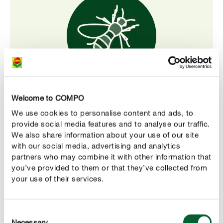
Schonend für Bienen
Welcome to COMPO
COMPO Rosen Insekten- und Pilz-frei ist nicht
We use cookies to personalise content and ads, to
bienengefährlich – für einen verantwortungsvollen Einsatz
provide social media features and to analyse our traffic.
im Garten.
We also share information about your use of our site
with our social media, advertising and analytics
partners who may combine it with other information that
you’ve provided to them or that they’ve collected from
your use of their services.
PRODUKTBESCHREIBUNG
ANWENDUNG
Consent
Necessary