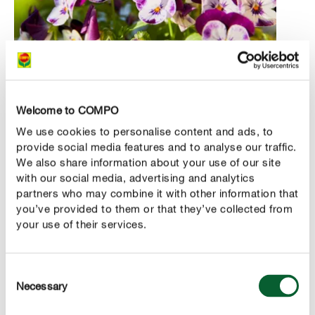
VIERTENS
Winterveilchen (Viola cornuta)
Welcome to COMPO
We use cookies to personalise content and ads, to
Als Winterveilchen bezeichnet man in der Regel
provide social media features and to analyse our traffic.
besonders winterharte
Hornveilchen
, die von Herbst bis
We also share information about your use of our site
in den Frühling hinein in verschiedensten Farben blühen.
with our social media, advertising and analytics
Bei starken Frösten ziehen sie zwischendurch die Köpfe
partners who may combine it with other information that
ein, bilden aber sofort wieder neue Blüten, wenn die
you’ve provided to them or that they’ve collected from
your use of their services.
Temperaturen wieder steigen. Am liebsten haben sie
einen sonnigen oder halbschattigen Standort.
Consent
Necessary
Selection