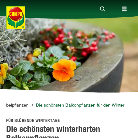
Produkte
Ratgeber
Themenwelten
Service
 Kübelpflanzen
Die schönsten Balkonpflanzen für den Winter
FÜR BLÜHENDE WINTERTAGE
Unternehmen
Die schönsten winterharten