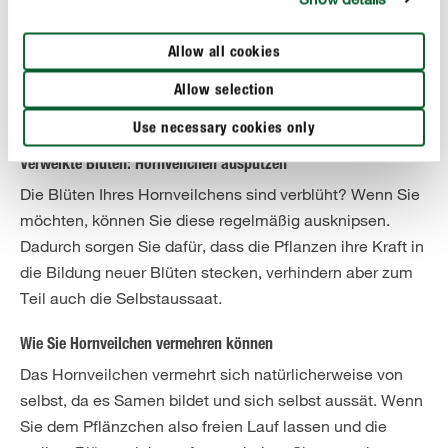
Kübelpflanzen benötigen die gesamte
Vegetationsperiode über ausreichend Nährstoffe. Für die
Allow all cookies
Düngung bietet sich ein Flüssigdünger für Blühpflanzen
wie der
COMPO BIO Blumendünger
oder der
COMPO
Allow selection
COMPLETE Pflanzendünger
an.
Use necessary cookies only
Verwelkte Blüten: Hornveilchen ausputzen
Die Blüten Ihres Hornveilchens sind verblüht? Wenn Sie
möchten, können Sie diese regelmäßig ausknipsen.
Dadurch sorgen Sie dafür, dass die Pflanzen ihre Kraft in
die Bildung neuer Blüten stecken, verhindern aber zum
Teil auch die Selbstaussaat.
Wie Sie Hornveilchen vermehren können
Das Hornveilchen vermehrt sich natürlicherweise von
selbst, da es Samen bildet und sich selbst aussät. Wenn
Sie dem Pflänzchen also freien Lauf lassen und die