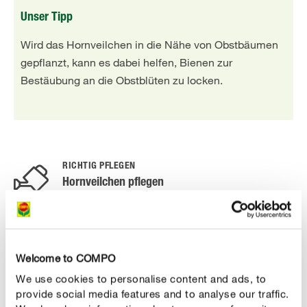
Unser Tipp
Wird das Hornveilchen in die Nähe von Obstbäumen
gepflanzt, kann es dabei helfen, Bienen zur
Bestäubung an die Obstblüten zu locken.
RICHTIG PFLEGEN
Hornveilchen pflegen
Hornveilchen richtig gießen
Während seiner Blütezeit hat das Hornveilchen einen
etwas höheren Wasserbedarf - insbesondere, wenn es
Welcome to COMPO
im Balkonkasten oder Topf gepflanzt wurde und das
We use cookies to personalise content and ads, to
Wetter sonnig-mild ist. Optimal ist ein kontinuierlich
provide social media features and to analyse our traffic.
leicht-feuchter Boden – vermeiden Sie jedoch, zu