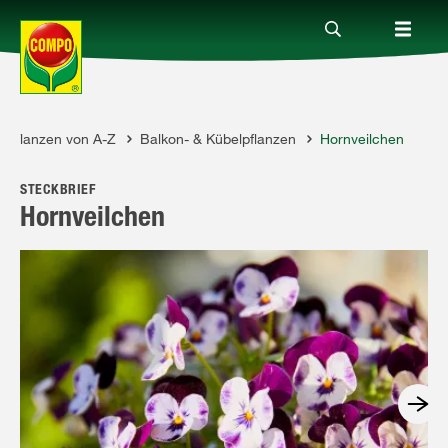
Pflanzen von A-Z
Balkon- & Kübelpflanzen
Hornveilchen
Produkte
STECKBRIEF
Ratgeber
Hornveilchen
Themenwelten
Service
Unternehmen