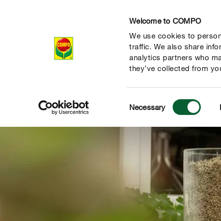
Welcome to COMPO
We use cookies to persona
Produkte
Rat
traffic. We also share inf
analytics partners who ma
they’ve collected from you
Consent
Necessary
Selection