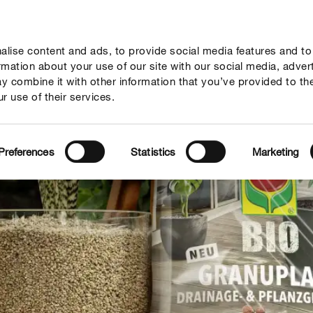
lise content and ads, to provide social media features and to
geber
Themenwelten
Service
Unternehmen
ormation about your use of our site with our social media, adver
y combine it with other information that you’ve provided to th
r use of their services.
Preferences
Statistics
Marketing