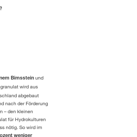
n?
und
enem Bimsstein
granulat wird aus
tschland abgebaut
nd nach der Förderung
on – den kleinen
lat für Hydrokulturen
ss nötig. So wird im
rozent weniger