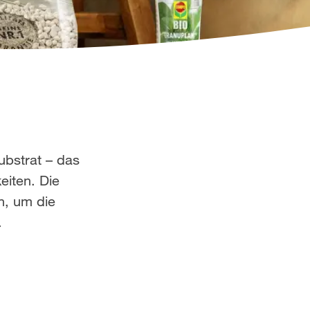
ubstrat – das
eiten. Die
h, um die
.