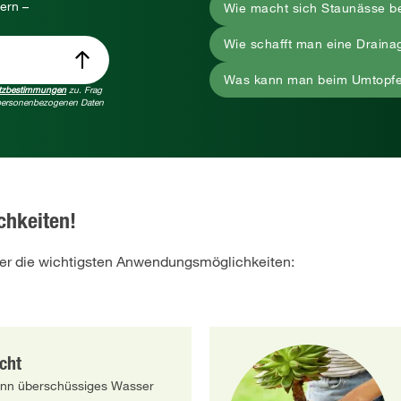
ern –
Wie macht sich Staunässe 
Wie schafft man eine Drainag
Was kann man beim Umtopfe
tzbestimmungen
zu. Frag
e personenbezogenen Daten
chkeiten!
 Hier die wichtigsten Anwendungsmöglichkeiten:
cht
n überschüssiges Wasser