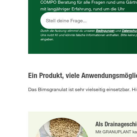
COMPO Beratung für alle Fragen rund ums Gärtn
mit langjähriger Erfahrung, rund um die Uhr
Stell deine Frage...
Durch die Nutzung stimmst du unseren
Bedingungen
und
Datenschu
Uns nutzt KI und könnte falsche Informationen enthalten. Bitte kein
eingeben.
Ein Produkt, viele Anwendungsmögli
Das Bimsgranulat ist sehr vielseitig einsetzbar.
Als Drainageschi
Mit GRANUPLANT kan