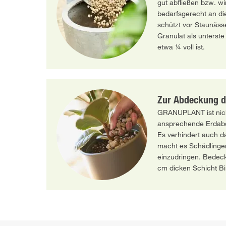
gut abfließen bzw. w
bedarfsgerecht an di
schützt vor Staunässe
Granulat als unterste
etwa ¼ voll ist.
Zur Abdeckung d
GRANUPLANT ist nich
ansprechende Erdab
Es verhindert auch d
macht es Schädlingen
einzudringen. Bedeck
cm dicken Schicht B