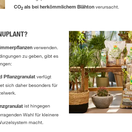
verursacht.
CO
als bei herkömmlichem Blähton
2
ANUPLANT?
verwenden.
 Zimmerpflanzen
dingungen zu geben, gibt es
ungen:
verfügt
d Pflanzgranulat
t sich daher besonders für
zelwerk.
ist hingegen
nzgranulat
orragenden Wahl für kleinere
Wurzelsystem macht.