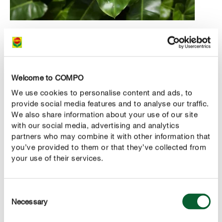
4. Baumfreund (Philodendron)
Ein unkomplizierter Mitbewohner ist der Philodendron. Er
wächst an halbschattigen bis schattigen Orten mit
möglichst hoher Luftfeuchtigkeit besonders gut. Diese
Welcome to COMPO
Bedingungen sind am ehesten in
We use cookies to personalise content and ads, to
Küche und
provide social media features and to analyse our traffic.
zu finden. Klassischerweise ist der
Badezimmer
We also share information about your use of our site
Philodendron eine Kletterpflanze – daher hat er auch den
with our social media, advertising and analytics
Namen „Baumfreund“: In seiner Heimat, dem
partners who may combine it with other information that
Regenwald Südamerikas, klettert er nämlich gerne an
you’ve provided to them or that they’ve collected from
Bäumen hoch. Es gibt aber auch aufrecht wachsende
your use of their services.
Arten, die sich für die Wohnung meist besser eignen.
Denn kletternde Philodendren können auch in der
Consent
Wohnung gut und gerne bis zu drei Meter groß werden.
Necessary
Selection
Da der Philodendron schnell wächst, benötigt er