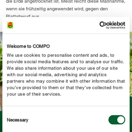
die Erde angetrocknet ist. Meist reicht diese Maßnahme,
wenn sie frühzeitig angewendet wird, gegen den
Blattabwurf aus.
Welcome to COMPO
We use cookies to personalise content and ads, to
provide social media features and to analyse our traffic.
We also share information about your use of our site
with our social media, advertising and analytics
partners who may combine it with other information that
you’ve provided to them or that they’ve collected from
your use of their services.
Consent
Necessary
So vermeiden Sie Staunässe
Selection
Um Staunässe und das Faulen der Wurzeln zu