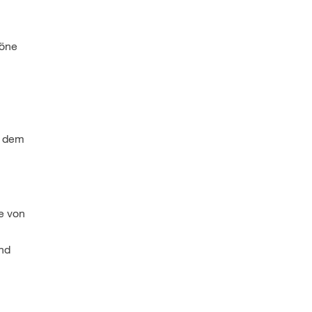
höne
f dem
e von
und