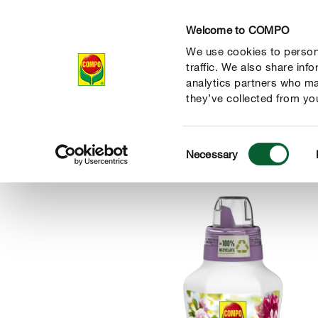
Welcome to COMPO
We use cookies to persona
Produkte
Rat
traffic. We also share inf
analytics partners who ma
they’ve collected from you
Consent
Produkte
Dünger & Blattpflege
Rhododendron & Hortens
Necessary
COMPO
Selection