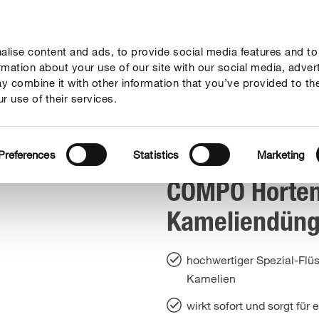
lise content and ads, to provide social media features and to
geber
Themenwelten
Service
Unternehmen
ormation about your use of our site with our social media, adver
y combine it with other information that you’ve provided to th
r use of their services.
ie
COMPO Hortensien- und Kameliendünger
Preferences
Statistics
Marketing
COMPO Horten
Kameliendüng
hochwertiger Spezial-Flü
Kamelien
wirkt sofort und sorgt für 