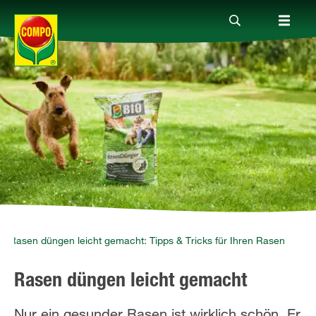
Produkte
Ratgeber
Themenwelten
Service
Rasen düngen leicht gemacht: Tipps & Tricks für Ihren Rasen
Rasen düngen leicht gemacht
Unternehmen
Nur ein gesunder Rasen ist wirklich schön. Er