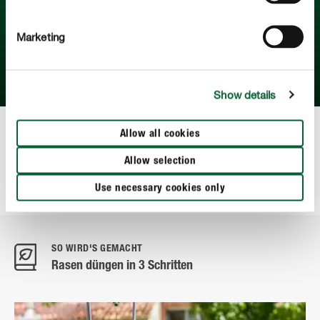
sorgt für einen gleichmäßig wachsenden,
robusten Rasen.
Marketing
WERNER PEITZMANN, DIPLOM-GARTENBAUINGENIEUR
UND GARTENEXPERTE BEI COMPO*
Show details
Allow all cookies
*Erfahren Sie hier mehr über unseren
Gartenexperten
Allow selection
Werner Peitzmann
.
Use necessary cookies only
SO WIRD'S GEMACHT
Rasen düngen in 3 Schritten