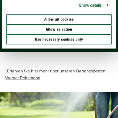
Show details
hohem Kaliumanteil stärken Ihren Rasen gegen
Trockenheit und machen ihn robust für jede
Herausforderung - gerade im Herbst und Winter.
Allow all cookies
Allow selection
WERNER PEITZMANN, DIPLOM-GARTENBAUINGENIEUR
UND GARTENEXPERTE BEI COMPO*
Use necessary cookies only
*Erfahren Sie hier mehr über unseren
Gartenexperten
Werner Peitzmann
.