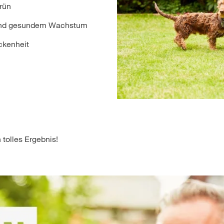
rün
m und gesundem Wachstum
ckenheit
tolles Ergebnis!