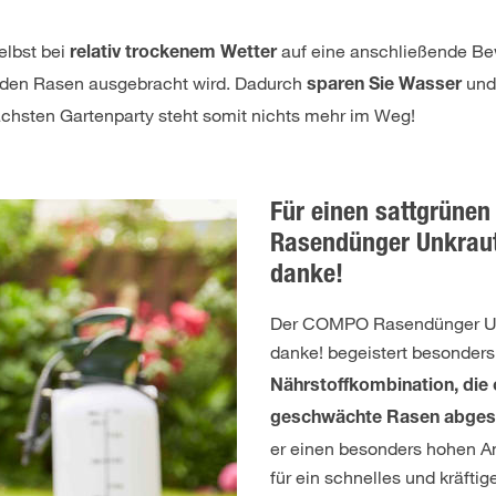
selbst bei
auf eine anschließende Be
relativ trockenem Wetter
f den Rasen ausgebracht wird. Dadurch
und 
sparen Sie Wasser
ächsten Gartenparty steht somit nichts mehr im Weg!
Für einen sattgrüne
Rasendünger Unkraut
danke!
Der COMPO Rasendünger Un
danke! begeistert besonders
Nährstoffkombination, die 
geschwächte Rasen abgest
er einen besonders hohen Ant
für ein schnelles und kräfti