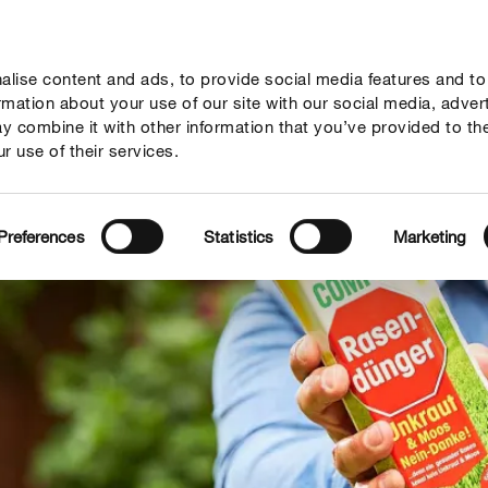
lise content and ads, to provide social media features and to
geber
Themenwelten
Service
Unternehmen
ormation about your use of our site with our social media, adver
y combine it with other information that you’ve provided to th
r use of their services.
Preferences
Statistics
Marketing