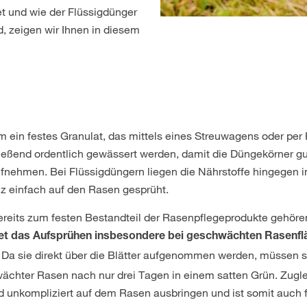
t und wie der Flüssigdünger
 zeigen wir Ihnen in diesem
 ein festes Granulat, das mittels eines Streuwagens oder pe
ließend ordentlich gewässert werden, damit die Düngekörner g
ufnehmen. Bei Flüssigdüngern liegen die Nährstoffe hingegen in
nz einfach auf den Rasen gesprüht.
eits zum festen Bestandteil der Rasenpflegeprodukte gehören, 
tet das Aufsprühen insbesondere bei geschwächten Rasenfl
Da sie direkt über die Blätter aufgenommen werden, müssen s
wächter Rasen nach nur drei Tagen in einem satten Grün. Zuglei
unkompliziert auf dem Rasen ausbringen und ist somit auch f