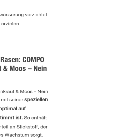
wässerung verzichtet
erzielen
n Rasen: COMPO
 & Moos – Nein
kraut & Moos – Nein
 mit seiner
speziellen
optimal auf
So enthält
immt ist.
eil an Stickstoff, der
ges Wachstum sorgt.