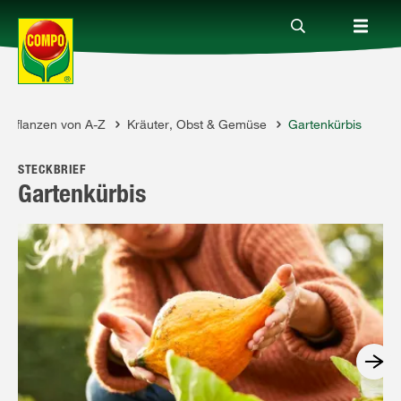
Pflanzen von A-Z
Kräuter, Obst & Gemüse
Gartenkürbis
Produkte
STECKBRIEF
Ratgeber
Gartenkürbis
Themenwelten
Service
Unternehmen