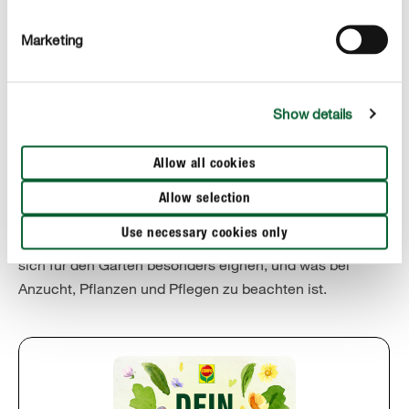
Voraussetzung für die Lagerung von Kürbissen ist, dass
die Schale nicht beschädigt und von Erdresten befreit
Marketing
ist. Die Früchte sollten außerdem nicht gestapelt
werden. Je nach Sorte sind die Kürbisse 2-7 Monate
haltbar. Bei der Lagerung ist darauf zu achten, dass
Show details
diese kühl, trocken, eher dunkel sowie vor Mäusen
geschützt erfolgen sollte.
Allow all cookies
Podcast: Kürbis pflanzen & pflegen
Allow selection
Auch in unserer Podcastfolge dreht sich alles um den
Use necessary cookies only
Kürbis. Erfahren Sie zum Beispiel, welche Kürbissorten
sich für den Garten besonders eignen, und was bei
Anzucht, Pflanzen und Pflegen zu beachten ist.