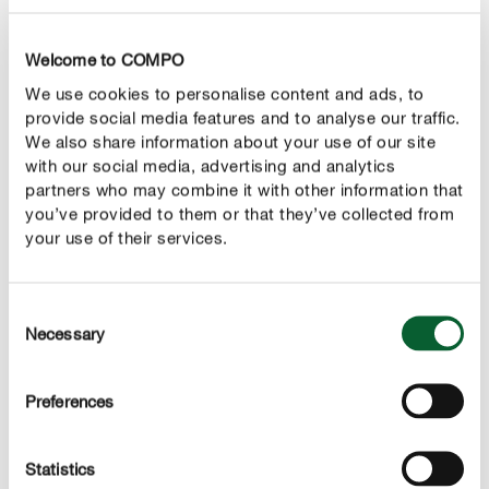
Welcome to COMPO
Gartenkürbis ernten
We use cookies to personalise content and ads, to
Sobald sich die ersten großen Kürbisse bilden, kann man
provide social media features and to analyse our traffic.
Holzbrettchen oder Stroh unter die Früchte legen, damit
We also share information about your use of our site
diese nicht so rasch zu faulen beginnen und sauberer
with our social media, advertising and analytics
bleiben.
partners who may combine it with other information that
you’ve provided to them or that they’ve collected from
your use of their services.
Ab dem Spätsommer verfärben sich dann die Stiele der
Kürbisse braun und verholzen. Wenn die Kürbisse beim
Anklopfen hohl klingen, können sie abgeschnitten und
Consent
zur Dekoration oder bei Esskürbissen zur Verarbeitung in
Necessary
Selection
der Küche genutzt werden. Da Kürbisse sehr
kälteempfindlich sind, sollte die Ernte vor dem ersten
Preferences
Frost beendet sein.
Gartenkürbis richtig lagern
Statistics