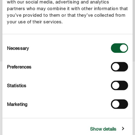
with our social media, advertising and analytics
COMPO BIO Hochbeetdünger
partners who may combine it with other information that
you’ve provided to them or that they’ve collected from
Die optimale Nährstoffversorgung aller stark- und
your use of their services.
schwachzehrenden Gemüsepflanzen in Ihrem Hochbeet
– mit 100 % natürlichen Inhaltsstoffen.
Consent
ZUM PRODUKT
Necessary
Selection
Preferences
Statistics
Marketing
Show details