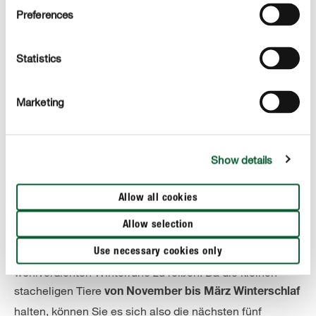
zurückgezogen hat, kann es für das arme Tier tödlich
Preferences
ausgehen. Wenn Sie einen Mähroboter besitzen, lassen
Sie ihn daher lieber tagsüber unter Beobachtung über
den Rasen laufen. Im besten Fall suchen Sie den Garten
Statistics
vorher nach Igeln ab und mähen insbesondere die
Ränder Ihres Gartens, die an eine Hecke grenzen,
Marketing
manuell, damit es zu keinen Tierunfällen kommt.
ACHTENS
Show details
Ab November keine großen Gartenarbeiten mehr
Laubhaufen wegräumen, Hecken schneiden,
Allow all cookies
Umbauarbeiten im Garten, Holz umschichten – das alles
Allow selection
ist entweder vor der Winterruhe erledigt oder wird erst im
Use necessary cookies only
Frühjahr angegangen, um den Igel nicht aus seiner
wohlverdienten Winterruhe zu reißen. Da die kleinen
stacheligen Tiere
von November bis März Winterschlaf
halten, können Sie es sich also die nächsten fünf