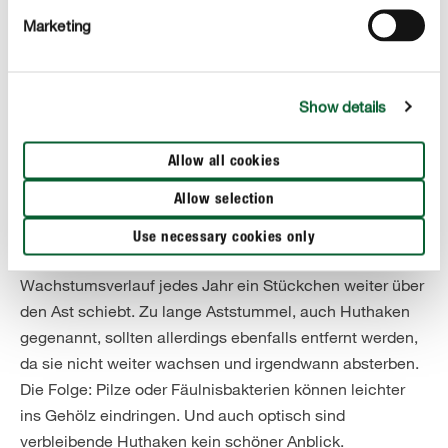
Marketing
Show details
Die Äste absägen
Allow all cookies
Setzen Sie nun zum Schnitt an, sollten Sie die
Allow selection
Verdickung am Astansatz unbedingt stehenlassen. Denn
genau diese bewirkt das anschließende Zuwachsen der
Use necessary cookies only
Wunde, weil sich der Stamm in seinem
Wachstumsverlauf jedes Jahr ein Stückchen weiter über
den Ast schiebt. Zu lange Aststummel, auch Huthaken
gegenannt, sollten allerdings ebenfalls entfernt werden,
da sie nicht weiter wachsen und irgendwann absterben.
Die Folge: Pilze oder Fäulnisbakterien können leichter
ins Gehölz eindringen. Und auch optisch sind
verbleibende Huthaken kein schöner Anblick.