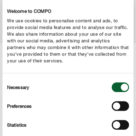
Rindenfarbe. Besonders atmungsaktiv und
Welcome to COMPO
witterungsbeständig.
We use cookies to personalise content and ads, to
provide social media features and to analyse our traffic.
ZUM PRODUKT
We also share information about your use of our site
with our social media, advertising and analytics
partners who may combine it with other information that
you’ve provided to them or that they’ve collected from
your use of their services.
SCHNEIDEN, KÜRZEN, SÄGEN
Für jeden Ast die richtige Technik
Consent
Necessary
Selection
Preferences
Statistics