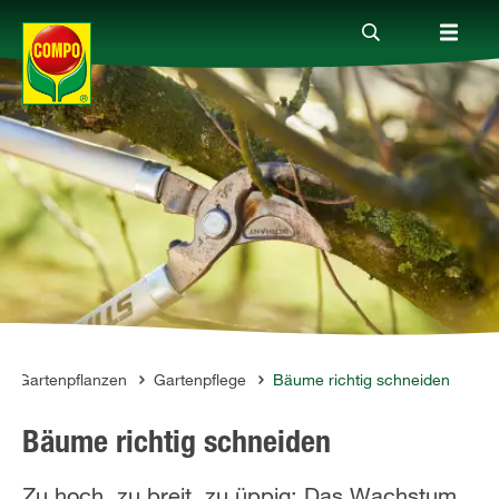
Produkte
Ratgeber
Themenwelten
Service
 & Gartenpflanzen
Gartenpflege
Bäume richtig schneiden
Bäume richtig schneiden
Unternehmen
Zu hoch, zu breit, zu üppig: Das Wachstum