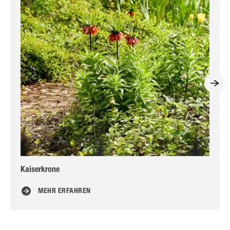
Kaiserkrone
Tu
MEHR ERFAHREN