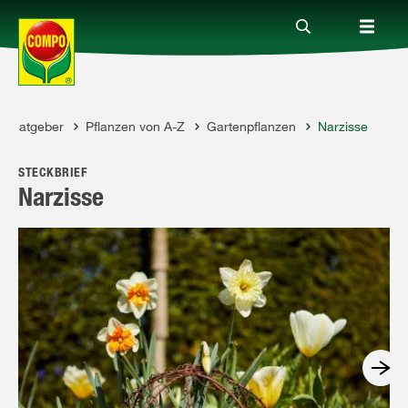
Ratgeber
Pflanzen von A-Z
Gartenpflanzen
Narzisse
Produkte
OMPO
STECKBRIEF
Ratgeber
Narzisse
Themenwelten
Service
Unternehmen