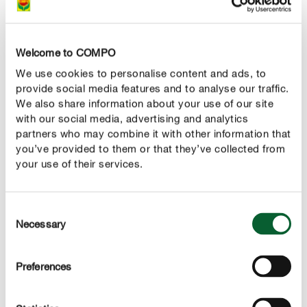
Narzissenzwiebeln keine Sorgen zu machen. Sie sind
giftig, deshalb wird sie kein Nagetier anrühren.
Welcome to COMPO
We use cookies to personalise content and ads, to
RICHTIG PFLEGEN
provide social media features and to analyse our traffic.
Narzissen pflegen
We also share information about your use of our site
with our social media, advertising and analytics
Wie oft muss man Narzissen gießen?
partners who may combine it with other information that
Im Zeitraum, in denen die Osterglocken blühen, ist eine
you’ve provided to them or that they’ve collected from
zusätzliche Bewässerung in der Regel noch nicht
your use of their services.
erforderlich. Allein bei Trockenheit oder ungewöhnlich
hohen Temperaturen müssen Sie daher gießen. Sind die
Consent
Blumen verwelkt, schneiden Sie die Blütenstiele ab.
Necessary
Selection
Dadurch verhindern Sie, dass die Samen reifen. Dies
würde die Osterglocken unnötige Energie kosten und sie
schwächen. Die Blätter schneiden Sie dagegen wie
Preferences
bereits erwähnt erst ab, wenn sie vergilbt und
vertrocknet sind. Danach befinden sich nur noch die