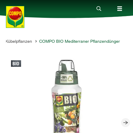
 & Kübelpflanzen
COMPO BIO Mediterraner Pflanzendünger
Produkte
Ratgeber
Themenwelten
Service
Unternehmen