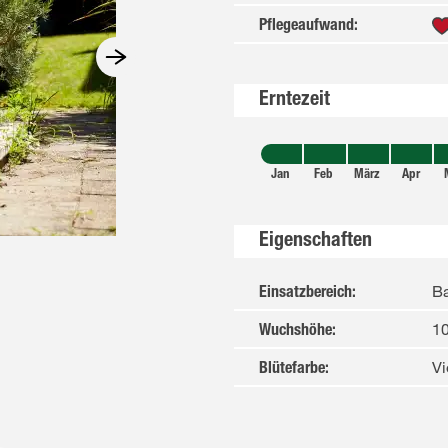
Pflegeaufwand
:
Erntezeit
Jan
Feb
März
Apr
Eigenschaften
Ba
Einsatzbereich
:
1
Wuchshöhe
:
Vi
Blütefarbe
: