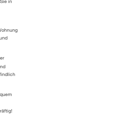
Sie in
 Wohnung
und
er
end
findlich
bequem
äftig!