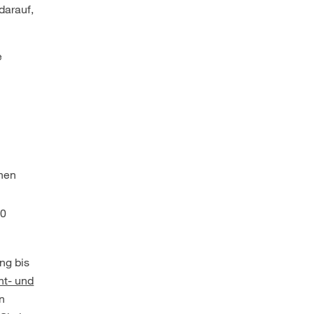
darauf,
e
chen
40
ng bis
t- und
n