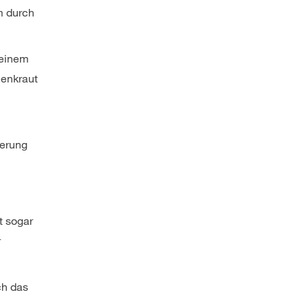
em durch
seinem
henkraut
derung
t sogar
r
ch das