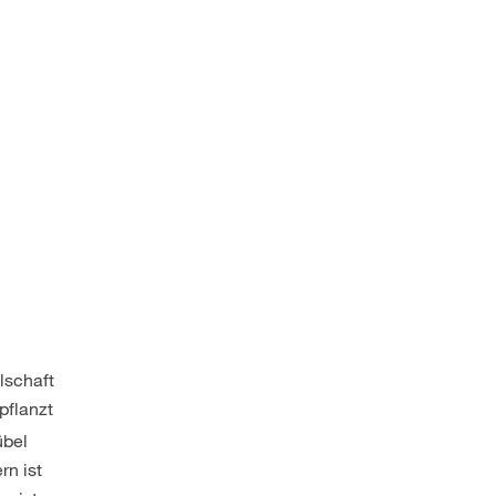
lschaft
pflanzt
übel
rn ist