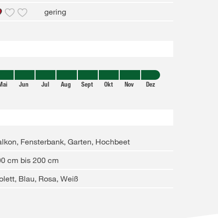
gering
Mai
Jun
Jul
Aug
Sept
Okt
Nov
Dez
lkon, Fensterbank, Garten, Hochbeet
00 cm bis 200 cm
olett, Blau, Rosa, Weiß