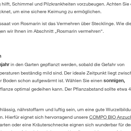
hilft, Schimmel und Pilzkrankheiten vorzubeugen. Achten Sie 
cknet, um eine sichere Keimung zu ermöglichen.
ssaat von Rosmarin ist das Vermehren über Stecklinge. Wie di
igen wir Ihnen im Abschnitt „Rosmarin vermehren“.
n
in den Garten gepflanzt werden, sobald die Gefahr von
jahr
peraturen beständig mild sind. Der ideale Zeitpunkt liegt zwis
er Boden schon aufgewärmt ist. Wählen Sie einen
sonnigen,
Pflanze optimal gedeihen kann. Der Pflanzabstand sollte etwa 
ässig, nährstoffarm und luftig sein, um eine gute Wurzelbildu
. Hierfür eignet sich hervorragend unsere
COMPO BIO Anzuch
garten oder eine Kräuterschnecke eignen sich wunderbar für de