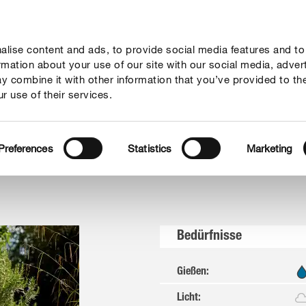
lise content and ads, to provide social media features and to
geber
Themenwelten
Service
Unternehmen
ormation about your use of our site with our social media, adver
y combine it with other information that you’ve provided to th
r use of their services.
Rosmarin
Preferences
Statistics
Marketing
Bedürfnisse
Gießen
:
Licht
: