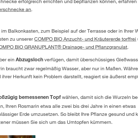
hnecke erfolgreich errichten und bepflanzen können, erfahren 
terschnecke an
.
im Balkonkasten, zum Beispiel auf der Terrasse oder in Ihrer
esten zu unserer
COMPO BIO Anzucht- und Kräutererde torffrei
OMPO BIO GRANUPLANT® Drainage- und Pflanzgranulat
.
über ein
verfügen, damit überschüssiges Gießwass
Abzugsloch
rin braucht zwar regelmäßig Wasser, aber nur in Maßen. Währ
 ihrer Herkunft kein Problem darstellt, reagiert sie äußerst emp
wählen, damit sich die Wurzeln 
oßzügig bemessenen Topf
, Ihren Rosmarin etwa alle zwei bis drei Jahre in einen etwas
hlässiger Erde umzusetzen. So bleibt Ihre Pflanze gesund und kr
seltener müssen Sie sich um das Umtopfen kümmern.