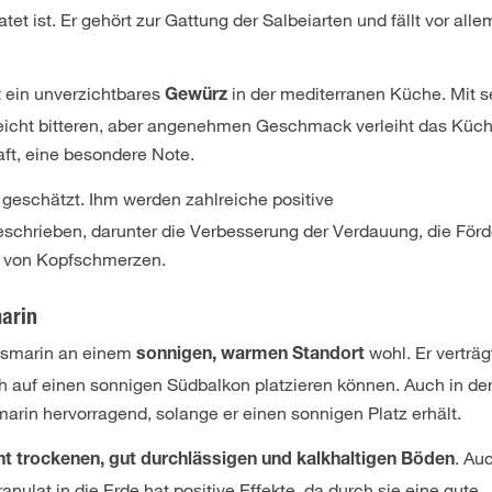
t ist. Er gehört zur Gattung der Salbeiarten und fällt vor all
t ein unverzichtbares
in der mediterranen Küche. Mit 
Gewürz
leicht bitteren, aber angenehmen Geschmack verleiht das Küc
aft, eine besondere Note.
geschätzt. Ihm werden zahlreiche positive
schrieben, darunter die Verbesserung der Verdauung, die För
g von Kopfschmerzen.
arin
Rosmarin an einem
wohl. Er verträg
sonnigen, warmen Standort
ch auf einen sonnigen Südbalkon platzieren können. Auch in de
in hervorragend, solange er einen sonnigen Platz erhält.
. Au
cht trockenen, gut durchlässigen und kalkhaltigen Böden
ulat in die Erde hat positive Effekte, da durch sie eine gute