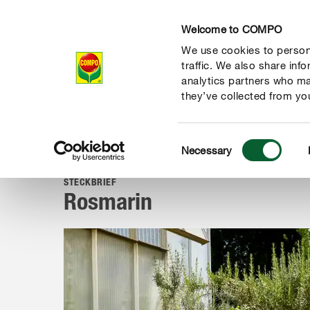
Welcome to COMPO
We use cookies to persona
Produkte
Rat
traffic. We also share inf
analytics partners who ma
they’ve collected from you
Consent
Ratgeber
Pflanzen von A-Z
Kräuter, Obst & Gemüse
Necessary
COMPO
Selection
STECKBRIEF
Rosmarin