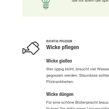
Sie vor allem die Spi
RICHTIG PFLEGEN
Wicke pflegen
Wicke gießen
Wer üppig blüht, braucht viel Was
gegossen werden. Staunässe sollten 
Pilzkrankheiten.
Wicke düngen
Für eine schöne Blütenpracht brauc
Nutzen Sie dafür einen Universaldü