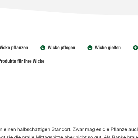
Wicke pflanzen
Wicke pflegen
Wicke gießen
rodukte für Ihre Wicke
n einen halbschattigen Standort. Zwar mag es die Pflanze auc
t sie die pralle Mittagshitze aber nicht so gut. Als Ranke brau