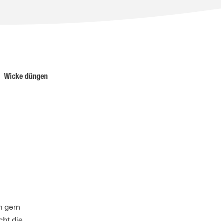
Wicke düngen
h gern
cht die