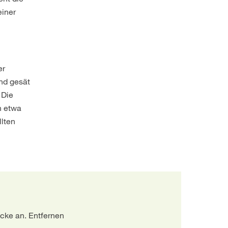
einer
er
and gesät
 Die
n etwa
lten
cke an. Entfernen