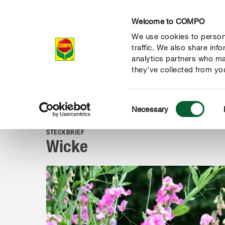
Welcome to COMPO
We use cookies to persona
Produkte
Rat
traffic. We also share inf
analytics partners who ma
they’ve collected from you
Consent
Ratgeber
Pflanzen von A-Z
Gartenpflanzen
Wicke
Necessary
COMPO
Selection
STECKBRIEF
Wicke