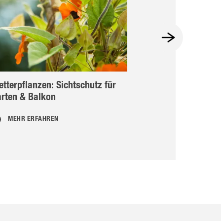
etterpflanzen: Sichtschutz für
Natürlich düng
rten & Balkon
Algenextrakt b
MEHR ERFAHREN
MEHR ERFAHR