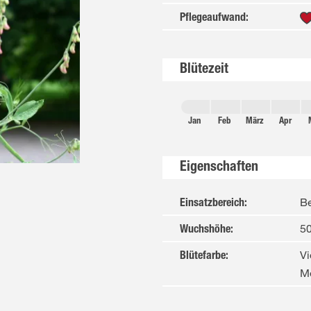
Pflegeaufwand
:
Blütezeit
Jan
Feb
März
Apr
Eigenschaften
B
Einsatzbereich
:
50
Wuchshöhe
:
Vi
Blütefarbe
:
Me