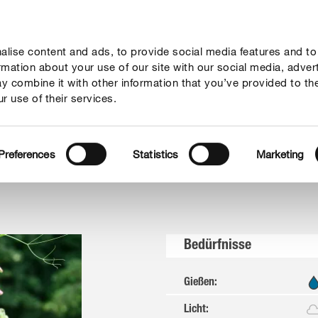
lise content and ads, to provide social media features and to
geber
Themenwelten
Service
Unternehmen
ormation about your use of our site with our social media, adver
y combine it with other information that you’ve provided to th
r use of their services.
Preferences
Statistics
Marketing
Bedürfnisse
Gießen
:
Licht
: