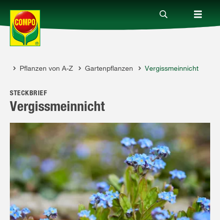
ber
Pflanzen von A-Z
Gartenpflanzen
Vergissmeinnicht
Produkte
STECKBRIEF
Ratgeber
Vergissmeinnicht
Themenwelten
Service
Unternehmen