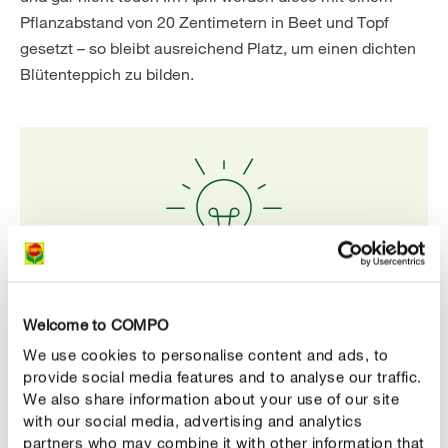
Pflanzabstand von 20 Zentimetern in Beet und Topf
gesetzt – so bleibt ausreichend Platz, um einen dichten
Blütenteppich zu bilden.
Unser Tipp
Welcome to COMPO
Setzen Sie die verblühten Wurzelballen aus Ihren
We use cookies to personalise content and ads, to
Pflanzkübeln ins Beet. Das Vergissmeinnicht siedelt
provide social media features and to analyse our traffic.
sich dort zuverlässig an und wird schon im folgenden
We also share information about your use of our site
with our social media, advertising and analytics
Frühjahr wieder zum Vorschein kommen.
partners who may combine it with other information that