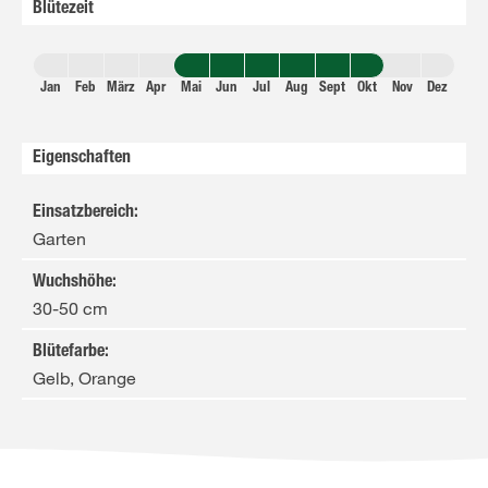
Blütezeit
Jan
Feb
März
Apr
Mai
Jun
Jul
Aug
Sept
Okt
Nov
Dez
Eigenschaften
Einsatzbereich
:
Garten
Wuchshöhe
:
30-50 cm
Blütefarbe
:
Gelb, Orange