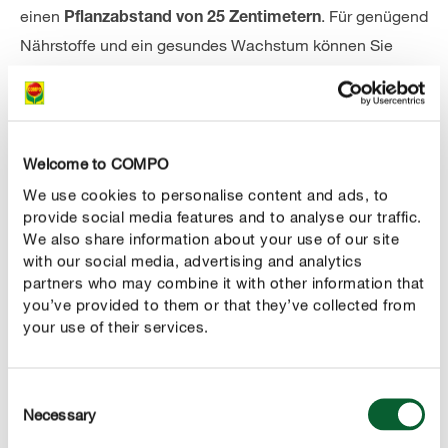
einen
. Für genügend
Pflanzabstand von 25 Zentimetern
Nährstoffe und ein gesundes Wachstum können Sie
bereits beim Einpflanzen einen Langzeitdünger in die
Erde einarbeiten. Für die Ringelblume bietet sich dabei
ein milder, organischer Dünger wie der
COMPO BIO
Universal Dünger mit Schafwolle
gut an – er versorgt Ihre
Welcome to COMPO
Ringelblumen mit nur einer Düngung bis zu fünf Monate
We use cookies to personalise content and ads, to
lang mit zahlreichen Nährstoffen, während die
provide social media features and to analyse our traffic.
Schafwolle im Boden zu einer verbesserten
We also share information about your use of our site
Wasserspeicherfähigkeit beiträgt. Nach circa
acht bis
with our social media, advertising and analytics
, danach dauert
partners who may combine it with other information that
14 Tagen beginnt der Samen zu keimen
you’ve provided to them or that they’ve collected from
es etwa sechs bis acht Wochen, bis die Pflanze ihre
your use of their services.
ersten Blüten bildet.
Frühe Blütenpracht – Ringelblumen vorziehen
Consent
Sie möchten, dass Ihre Pflanzen schon im Juni ihre
Necessary
Selection
ersten Blüten zeigen? Dann können Sie bereits
ab März