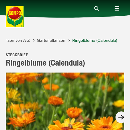
Pflanzen von A-Z
Gartenpflanzen
Ringelblume (Calendula)
Produkte
STECKBRIEF
Ratgeber
Ringelblume (Calendula)
Themenwelten
Service
Unternehmen