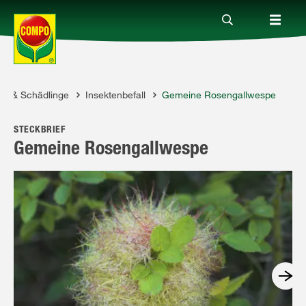
en & Schädlinge
Insektenbefall
Gemeine Rosengallwespe
Produkte
STECKBRIEF
Ratgeber
Gemeine Rosengallwespe
Themenwelten
Service
Unternehmen