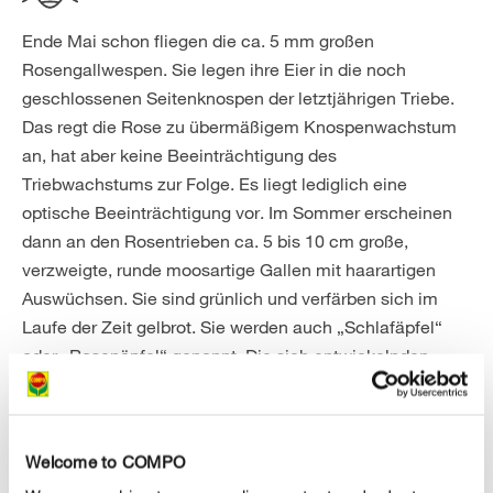
Ende Mai schon fliegen die ca. 5 mm großen
Rosengallwespen. Sie legen ihre Eier in die noch
geschlossenen Seitenknospen der letztjährigen Triebe.
Das regt die Rose zu übermäßigem Knospenwachstum
an, hat aber keine Beeinträchtigung des
Triebwachstums zur Folge. Es liegt lediglich eine
optische Beeinträchtigung vor. Im Sommer erscheinen
dann an den Rosentrieben ca. 5 bis 10 cm große,
verzweigte, runde moosartige Gallen mit haarartigen
Auswüchsen. Sie sind grünlich und verfärben sich im
Laufe der Zeit gelbrot. Sie werden auch „Schlafäpfel“
oder „Rosenäpfel“ genannt. Die sich entwickelnden
Larven fressen das ganze Jahr über in den Gallen. Im
Inneren befinden sich Kammern, in denen sich ca. 60
weiße Larven ernähren. Im Herbst trocknen die Gallen
Welcome to COMPO
aus, bleiben aber am Rosenstrauch hängen. Sie