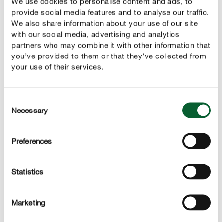
We use cookies to personalise content and ads, to
verbleiben ca. 2 bis 3 Jahre in den Rosen. Besonders
provide social media features and to analyse our traffic.
gerne werden Wildrosen befallen.
We also share information about your use of our site
with our social media, advertising and analytics
partners who may combine it with other information that
BEKÄMPFUNG
you’ve provided to them or that they’ve collected from
So entfernen Sie die Gemeine Rosengallwespe
your use of their services.
Da die Rosengallwespe keine nennenswerten Schäden
verursacht, können Sie die Gallen im Winter einfach
Consent
entfernen. Dann sind sie besonders gut zu sehen.
Necessary
Selection
Rund um die Rosenpflege
Preferences
Statistics
Marketing