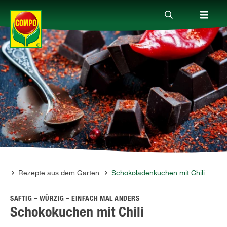
Produkte
Ratgeber
Themenwelten
Service
on
Rezepte aus dem Garten
Schokoladenkuchen mit Chili
SAFTIG – WÜRZIG – EINFACH MAL ANDERS
Unternehmen
Schokokuchen mit Chili