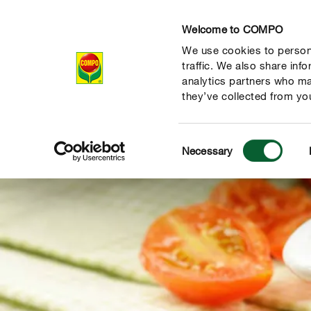
Welcome to COMPO
We use cookies to persona
Produkte
Rat
traffic. We also share inf
analytics partners who ma
they’ve collected from you
Consent
Necessary
Selection