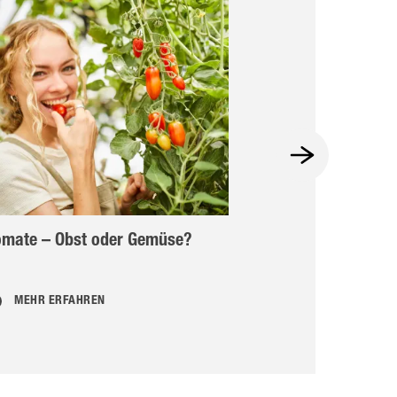
omate – Obst oder Gemüse?
Tomaten düngen
reiche Ernte
MEHR ERFAHREN
MEHR ERFAHR