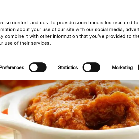
lise content and ads, to provide social media features and to
geber
Themenwelten
Service
Unternehmen
ormation about your use of our site with our social media, adver
y combine it with other information that you’ve provided to th
r use of their services.
Preferences
Statistics
Marketing