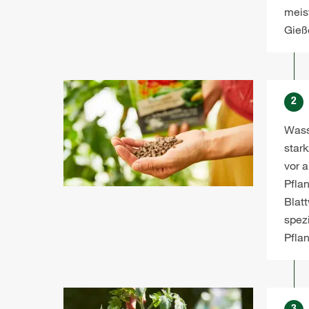
meis
Gieß
2
Wass
star
vor a
Pfla
Blat
spez
Pflan