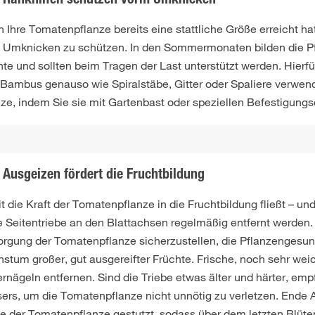
Rankhilfen schützen vorm Umknicken
 Ihre Tomatenpflanze bereits eine stattliche Größe erreicht h
 Umknicken zu schützen. In den Sommermonaten bilden die Pfl
hte und sollten beim Tragen der Last unterstützt werden. Hier
 Bambus genauso wie Spiralstäbe, Gitter oder Spaliere verwend
ze, indem Sie sie mit Gartenbast oder speziellen Befestigungscl
Ausgeizen fördert die Fruchtbildung
 die Kraft der Tomatenpflanze in die Fruchtbildung fließt – un
e Seitentriebe an den Blattachsen regelmäßig entfernt werden.
orgung der Tomatenpflanze sicherzustellen, die Pflanzengesun
stum großer, gut ausgereifter Früchte. Frische, noch sehr weic
ernägeln entfernen. Sind die Triebe etwas älter und härter, em
ers, um die Tomatenpflanze nicht unnötig zu verletzen. Ende 
ze der Tomatenpflanze gestutzt, sodass über dem letzten Blüten