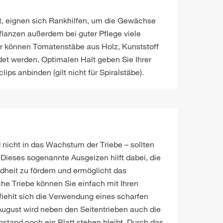
at, eignen sich Rankhilfen, um die Gewächse
anzen außerdem bei guter Pflege viele
für können Tomatenstäbe aus Holz, Kunststoff
et werden. Optimalen Halt geben Sie Ihrer
ips anbinden (gilt nicht für Spiralstäbe).
d nicht in das Wachstum der Triebe – sollten
 Dieses sogenannte Ausgeizen hilft dabei, die
dheit zu fördern und ermöglicht das
he Triebe können Sie einfach mit Ihren
pfiehlt sich die Verwendung eines scharfen
August wird neben den Seitentrieben auch die
stand noch ein Blatt stehen bleibt. Durch das