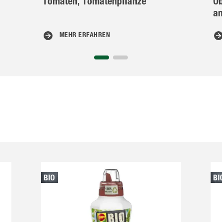
Tomaten, Tomatenpflanze
O
a
MEHR ERFAHREN