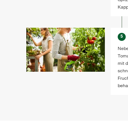
Kapp
5
Nebe
Toma
mit d
schn
Fruch
beha