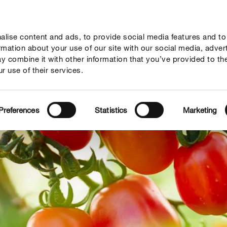
lise content and ads, to provide social media features and to
geber
Themenwelten
Service
Unternehmen
ormation about your use of our site with our social media, adver
y combine it with other information that you’ve provided to th
r use of their services.
Preferences
Statistics
Marketing