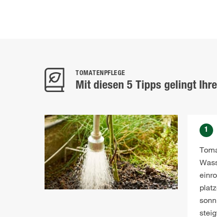
TOMATENPFLEGE
Mit diesen 5 Tipps gelingt Ihre
1
Toma
Wass
einr
plat
sonn
steig