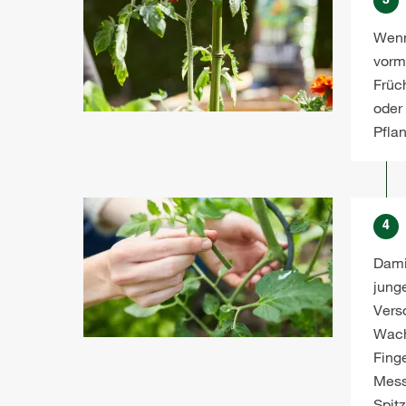
3
Wenn
vorm
Früc
oder
Pflan
4
Damit
jung
Vers
Wach
Fing
Mess
Spit