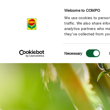
Welcome to COMPO
We use cookies to persona
Produkte
Rat
traffic. We also share inf
analytics partners who ma
they’ve collected from you
Consent
Necessary
Selection