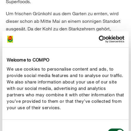
Superfoods.
Um frischen Grünkohl aus dem Garten zu ernten, wird
dieser schon ab Mitte Mai an einem sonnigen Standort
ausgesät. Da der Kohl zu den Starkzehrern gehört,
braucht er häufige Düngergaben, zum Beispiel mit dem
COMPO BIO Blaudünger
, und auch die Gießkanne
sollten Sie regelmäßig in die Hand nehmen, um ab
Oktober Grünkohl aus eigenem Anbau zu genießen.
Welcome to COMPO
We use cookies to personalise content and ads, to
provide social media features and to analyse our traffic.
We also share information about your use of our site
with our social media, advertising and analytics
partners who may combine it with other information that
you’ve provided to them or that they’ve collected from
your use of their services.
Consent