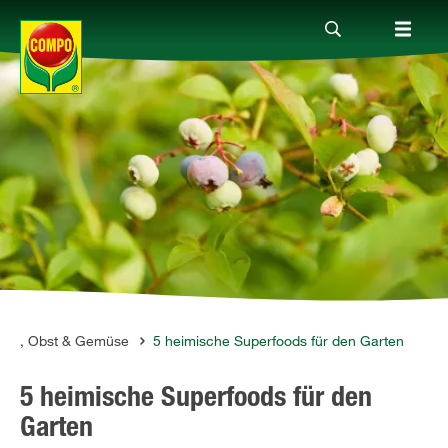
Produkte
Ratgeber
Themenwelten
Service
uter, Obst & Gemüse
5 heimische Superfoods für den Garten
5 heimische Superfoods für den
Unternehmen
Garten