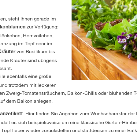
en, steht Ihnen gerade im
zur Verfügung:
lkonblumen
glöckchen, Hornveilchen,
flanzung im Topf oder im
von Basilikum bis
Kräuter
ende Kräuter sind übrigens
ssant.
ile ebenfalls eine große
und trotzdem mit leckeren
einen Zwerg-Tomatensträuchern, Balkon-Chilis oder blühenden 
uf dem Balkon anlegen.
. Hier finden Sie Angaben zum Wuchscharakter der 
lanzetikett
ndelt es sich beispielsweise um eine klassische Garten-Himbe
 Topf lieber wieder zurückstellen und stattdessen zu einer Bal