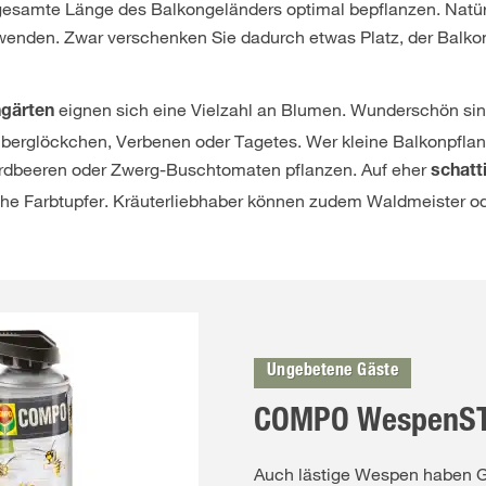
gesamte Länge des Balkongeländers optimal bepflanzen. Natür
enden. Zwar verschenken Sie dadurch etwas Platz, der Balkon
eignen sich eine Vielzahl an Blumen. Wunderschön sin
ngärten
auberglöckchen, Verbenen oder Tagetes. Wer kleine Balkonpfla
Erdbeeren oder Zwerg-Buschtomaten pflanzen. Auf eher
schatt
he Farbtupfer. Kräuterliebhaber können zudem Waldmeister od
Ungebetene Gäste
COMPO WespenS
Auch lästige Wespen haben G