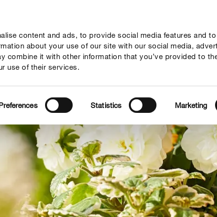
lise content and ads, to provide social media features and to
geber
Themenwelten
Service
Unternehmen
ormation about your use of our site with our social media, adver
y combine it with other information that you’ve provided to th
r use of their services.
Preferences
Statistics
Marketing