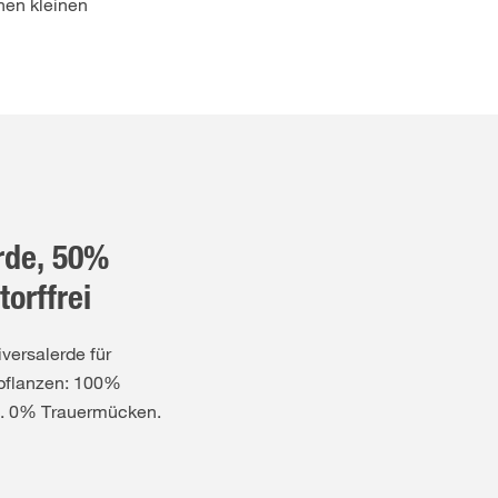
nen kleinen
rde, 50%
orffrei
ersalerde für
pflanzen: 100%
t. 0% Trauermücken.