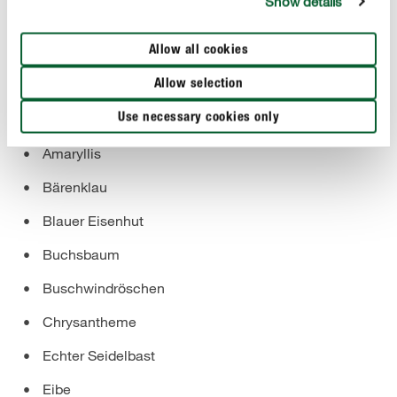
sollten Sie allerdings grundsätzlich verzichten, da es hier
Show details
schon bei geringem Kontakt zum Tod führen kann.
Allow all cookies
Hier ein kleiner Einblick, welche giftige Gartenpflanzen
im hundefreundlichen Garten nichts zu suchen haben:
Allow selection
Use necessary cookies only
Alpenveilchen
Amaryllis
Bärenklau
Blauer Eisenhut
Buchsbaum
Buschwindröschen
Chrysantheme
Echter Seidelbast
Eibe