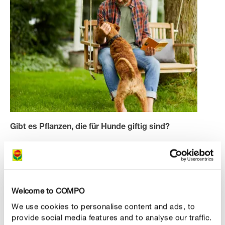
Gibt es Pflanzen, die für Hunde giftig sind?
Leider gibt es auch Pflanzen, die für Hunde
unbekömmlich oder gar tödlich sind. Diese sollten Sie in
Ihrem Garten daher umzäunen beziehungsweise
entfernen.
Welcome to COMPO
We use cookies to personalise content and ads, to
Unreife Tomaten sind für Hunde beispielsweise
provide social media features and to analyse our traffic.
unverträglich. Statt die Tomatenpflanzen also gut