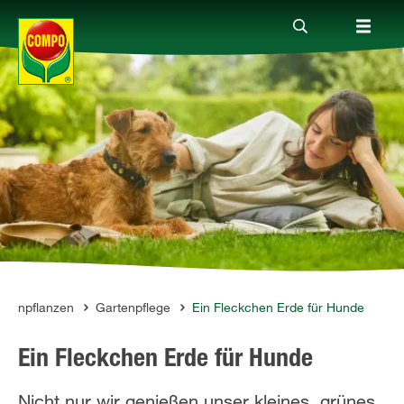
Produkte
Ratgeber
Themenwelten
Service
rtenpflanzen
Gartenpflege
Ein Fleckchen Erde für Hunde
Ein Fleckchen Erde für Hunde
Unternehmen
Nicht nur wir genießen unser kleines, grünes