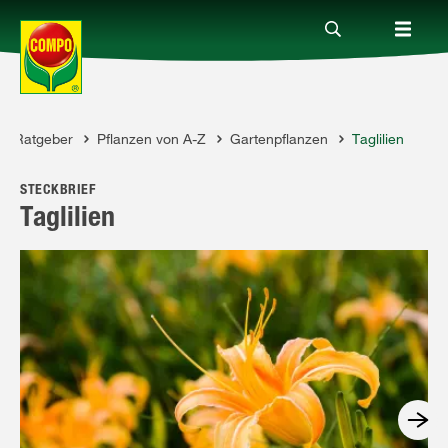
Ratgeber
Pflanzen von A-Z
Gartenpflanzen
Taglilien
Produkte
OMPO
STECKBRIEF
Ratgeber
Taglilien
Themenwelten
Service
Unternehmen