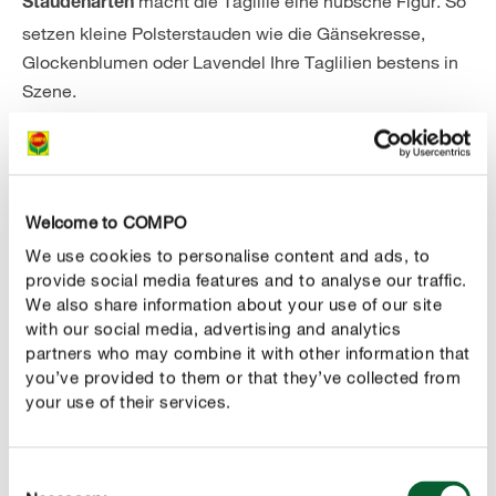
macht die Taglilie eine hübsche Figur. So
Staudenarten
setzen kleine Polsterstauden wie die Gänsekresse,
Glockenblumen oder Lavendel Ihre Taglilien bestens in
Szene.
Für die Pflanzung im Kübel greifen Sie am besten auf
niedrig wachsende Sorten zurück. Achten Sie auch hier
auf eine ausreichende Wasserversorgung und
Abflussmöglichkeiten, um Staunässe zu vermeiden. Der
Welcome to COMPO
Kübel sollte außerdem groß genug sein, damit die
We use cookies to personalise content and ads, to
Taglilien genügend Platz zum Anwachsen haben.
provide social media features and to analyse our traffic.
We also share information about your use of our site
with our social media, advertising and analytics
RICHTIG PFLEGEN
partners who may combine it with other information that
Taglilien pflegen
you’ve provided to them or that they’ve collected from
your use of their services.
Wie gieße ich Taglilien richtig?
Insbesondere bei langen Trockenperioden möchten Ihre
Consent
Taglilien
werden, denn die
ausreichend gewässert