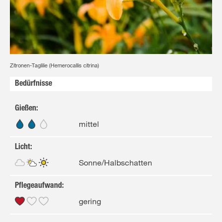
Gelb
Zitronen-Taglilie (Hemerocallis citrina)
Bedürfnisse
Gießen
:
mittel
Licht
:
Sonne/Halbschatten
Pflegeaufwand
:
gering