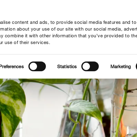
lise content and ads, to provide social media features and to
geber
Themenwelten
Service
Unternehmen
ormation about your use of our site with our social media, adver
y combine it with other information that you’ve provided to th
r use of their services.
Preferences
Statistics
Marketing