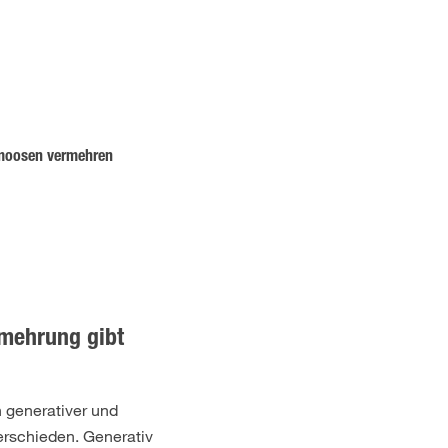
moosen vermehren
rmehrung gibt
 generativer und
erschieden. Generativ