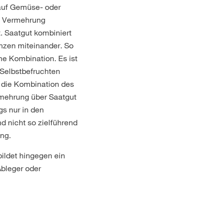
 auf Gemüse- oder
e Vermehrung
t. Saatgut kombiniert
anzen miteinander. So
he Kombination. Es ist
 Selbstbefruchten
 die Kombination des
rmehrung über Saatgut
gs nur in den
d nicht so zielführend
ng.
ildet hingegen ein
Ableger oder