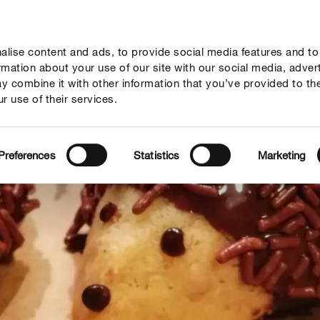
lise content and ads, to provide social media features and to
geber
Themenwelten
Service
Unternehmen
ormation about your use of our site with our social media, adver
y combine it with other information that you’ve provided to th
r use of their services.
Preferences
Statistics
Marketing