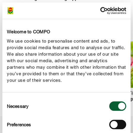
Du möchtest dich über Pflegetipps informieren? Dann
schau dich gerne einmal bei unseren beliebtesten
Beiträgen um.
Welcome to COMPO
We use cookies to personalise content and ads, to
provide social media features and to analyse our traffic.
We also share information about your use of our site
with our social media, advertising and analytics
partners who may combine it with other information that
you’ve provided to them or that they’ve collected from
your use of their services.
Die häufigsten
Rasenpflege: 8 Tipps für
Die besten Ti
Consent
Tomatenkrankheiten
einfach schönen Rasen
Rosenp
Necessary
und Schädlinge
Selection
Preferences
Pflanzenpflege