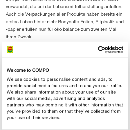
verwendet, die bei der Lebensmittelherstellung anfallen.
Auch die Verpackungen aller Produkte haben bereits ein
erstes Leben hinter sich: Recycelte Folien, Altplastik und
-papier erfüllen nun für öko balance zum zweiten Mal
ihren Zweck.
Nachhaltige Verpackungen
Unser Prinzip: Von innen und außen an die Umwelt
Welcome to COMPO
gedacht. Ganz im Sinne der Kreislaufwirtschaft
We use cookies to personalise content and ads, to
verarbeiten wir auch bei unseren Verpackungen
provide social media features and to analyse our traffic.
möglichst wenig neue Ressourcen und setzten mit
We also share information about your use of our site
recycelten und recyclingfähigen Materialien auf
with our social media, advertising and analytics
Wiederverwertung. Ob Folienbeutel, Flaschen, Eimer
partners who may combine it with other information that
you’ve provided to them or that they’ve collected from
oder Faltschachteln, unsere nachhaltigen
your use of their services.
Verpackungslösungen kommen für alle
Produktkategorien zum Einsatz. Bereits heute erreichen