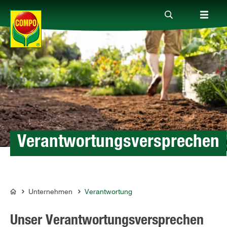
Produkte
Ratgeber
Themenwelten
Verantwortungsversprechen
Service
Unternehmen
Verantwortung
COMPO
Unternehmen
Unser Verantwortungsversprechen