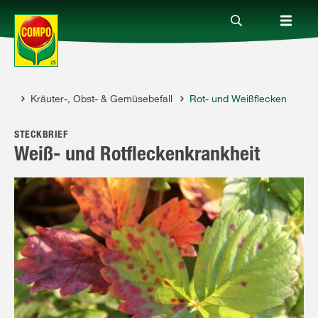
nge
Kräuter-, Obst- & Gemüsebefall
Rot- und Weißflecken
Produkte
STECKBRIEF
Ratgeber
Weiß- und Rotfleckenkrankheit
Themenwelten
Service
Unternehmen