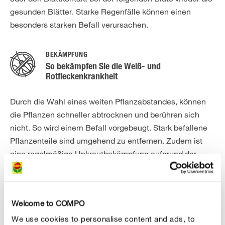
gesunden Blätter. Starke Regenfälle können einen
besonders starken Befall verursachen.
BEKÄMPFUNG
So bekämpfen Sie die Weiß- und
Rotfleckenkrankheit
Durch die Wahl eines weiten Pflanzabstandes, können
die Pflanzen schneller abtrocknen und berühren sich
nicht. So wird einem Befall vorgebeugt. Stark befallene
Pflanzenteile sind umgehend zu entfernen. Zudem ist
eine regelmäßige Unkrautbekämpfung aufgrund der
besseren Abtrocknung des Bestandes notwendig. Nach
der Ernte erfolgt beim Auftreten der Flecken eine
Pflanzenschutzbehandlung. Die Blätter werden
Welcome to COMPO
gleichmäßig mit einem Fungizid eingesprüht.
We use cookies to personalise content and ads, to