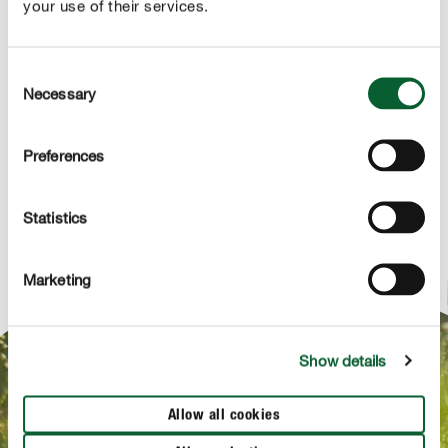
your use of their services.
Consent
Necessary
Selection
ANWENDUNG
TECHNISCHE DETAILS
Preferences
FRAG UNS ZUM PRODUKT
Statistics
Marketing
Show details
NEWSLETTERANMELDUNG
Bis zum 15.08.2026 Newsletter abonnieren
Allow all cookies
und gewinnen!