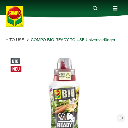
ADY TO USE
COMPO BIO READY TO USE Universaldünger
Produkte
Ratgeber
Themenwelten
Service
Unternehmen