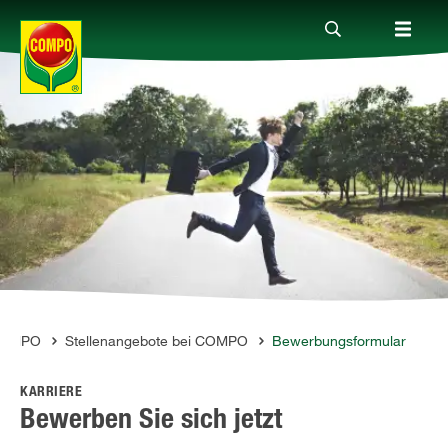
Produkte
Ratgeber
Themenwelten
Service
 COMPO
Stellenangebote bei COMPO
Bewerbungsformular
KARRIERE
Unternehmen
Bewerben Sie sich jetzt