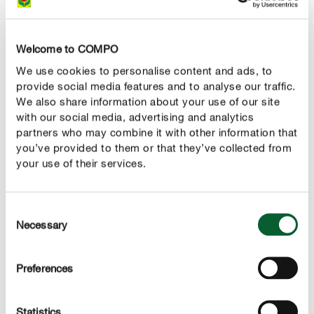
Arbeitgeber an. *
Welcome to COMPO
We use cookies to personalise content and ads, to
Wie sind Sie auf COMPO aufmerksam geworden?
provide social media features and to analyse our traffic.
We also share information about your use of our site
with our social media, advertising and analytics
partners who may combine it with other information that
Ergänzende Informationen zur Quelle
you’ve provided to them or that they’ve collected from
your use of their services.
Consent
Kontakt
Necessary
Selection
E-Mail-Adresse *
Preferences
Telefon
Statistics