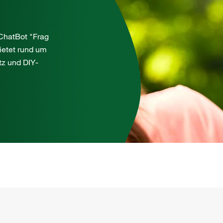
hatBot "Frag
bietet rund um
tz und DIY-