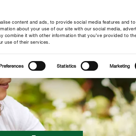
lise content and ads, to provide social media features and to
geber
Themenwelten
Service
Unternehmen
ormation about your use of our site with our social media, adver
y combine it with other information that you’ve provided to th
r use of their services.
Preferences
Statistics
Marketing