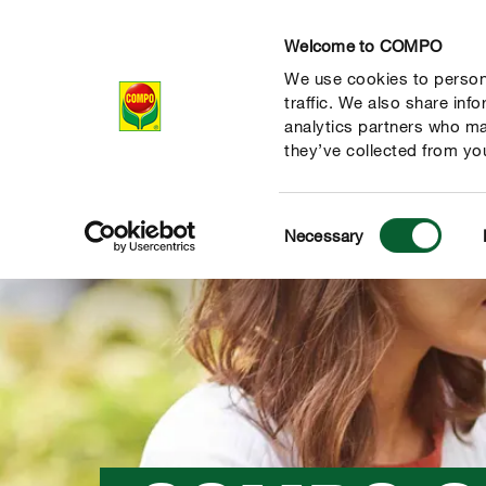
Welcome to COMPO
We use cookies to persona
Produkte
Rat
traffic. We also share inf
analytics partners who ma
they’ve collected from you
Consent
Necessary
Selection