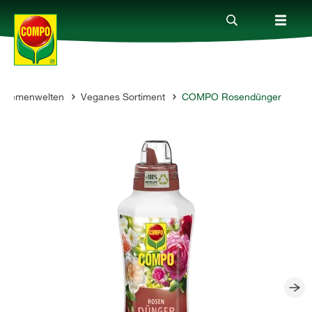
Themenwelten
Veganes Sortiment
COMPO Rosendünger
Produkte
Ratgeber
Themenwelten
Service
Unternehmen