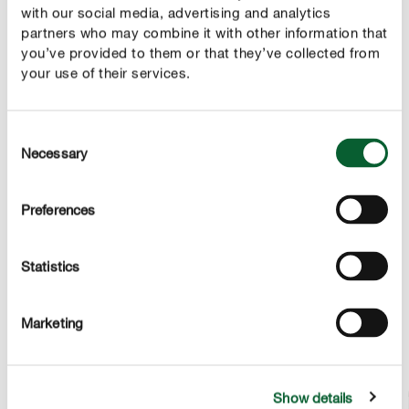
geeignet
with our social media, advertising and analytics
partners who may combine it with other information that
nachhaltig: Verpackung besteht zu fast 100 % aus
you’ve provided to them or that they’ve collected from
Recyclat
your use of their services.
Consent
Necessary
Selection
PRODUKTBESCHREIBUNG
Preferences
ANWENDUNG
Statistics
TECHNISCHE DETAILS
Marketing
FRAG UNS ZUM PRODUKT
Show details