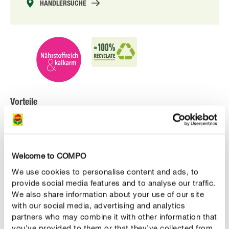
HÄNDLERSUCHE
Vorteile
die einfache Orchideenpflege: Gießen & Düngen in
einem Schritt
mit allen wichtigen Nährstoffen für besonders
Welcome to COMPO
schöne Blüten & gestärkte Pflanzen
We use cookies to personalise content and ads, to
provide social media features and to analyse our traffic.
ideal auch für kalkempfindliche Orchideen
We also share information about your use of our site
with our social media, advertising and analytics
einfache Anwendung dank Dosierhilfe
partners who may combine it with other information that
you’ve provided to them or that they’ve collected from