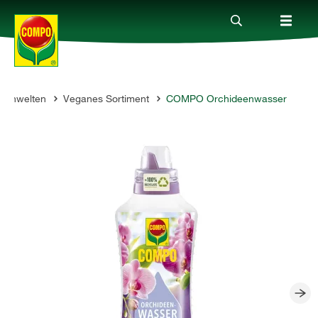
menwelten
Veganes Sortiment
COMPO Orchideenwasser
Produkte
Ratgeber
Themenwelten
Service
Unternehmen