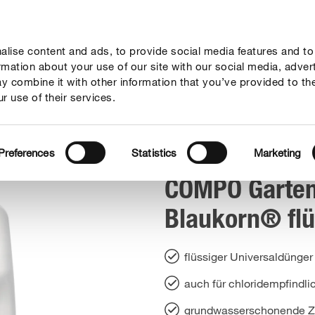
lise content and ads, to provide social media features and to
geber
Themenwelten
Service
Unternehmen
ormation about your use of our site with our social media, adver
y combine it with other information that you’ve provided to th
r use of their services.
artendünger Blaukorn® flüssig
Preferences
Statistics
Marketing
COMPO Garte
Blaukorn® flü
flüssiger Universaldünger 
auch für chloridempfindl
grundwasserschonende 