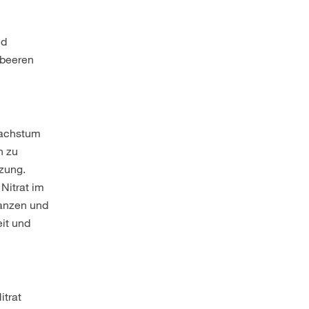
nd
mbeeren
Wachstum
h zu
zung.
Nitrat im
lanzen und
it und
itrat