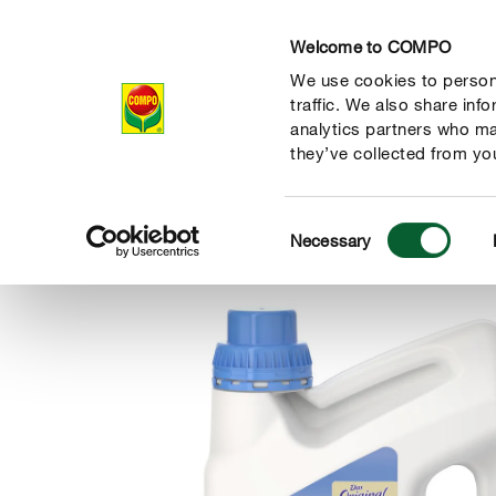
Welcome to COMPO
We use cookies to persona
Produkte
Rat
traffic. We also share inf
analytics partners who ma
they’ve collected from you
Consent
Produkte
Themenwelten
Veganes Sortiment
COMPO G
Necessary
COMPO
Selection