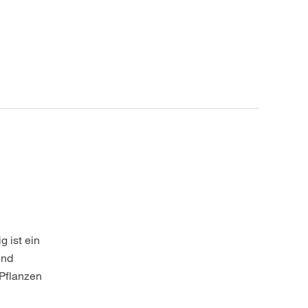
 ist ein
und
 Pflanzen