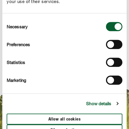
your use of their services.
Consent
Necessary
ANWENDUNG
Selection
TECHNISCHE DETAILS
Preferences
FRAG UNS ZUM PRODUKT
Statistics
Marketing
Show details
NEWSLETTERANMELDUNG
Bis zum 15.08.2026 Newsletter abonnieren
Allow all cookies
und gewinnen!