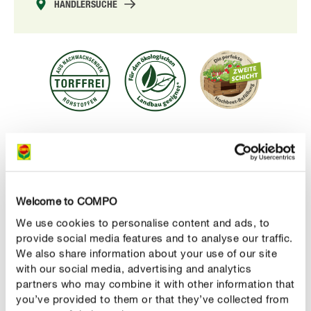
HÄNDLERSUCHE
Vorteile
die perfekte zweite Schicht für Ihr Hochbeet
hochwertiger, torffreier Grün-Kompost für eine
Welcome to COMPO
optimale Bodenverbesserung
We use cookies to personalise content and ads, to
sorgt für eine gute Versorgung mit organischen
provide social media features and to analyse our traffic.
We also share information about your use of our site
Nährstoffen
with our social media, advertising and analytics
Folie besteht aus > 80 % PCR-Kunststoffrezyklat mit
partners who may combine it with other information that
Blauem Engel
you’ve provided to them or that they’ve collected from