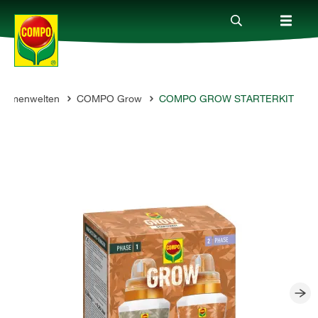
hemenwelten
COMPO Grow
COMPO GROW STARTERKIT
Produkte
Ratgeber
Themenwelten
Service
Unternehmen